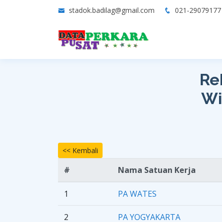
stadok.badilag@gmail.com
021-2907917
Re
Wi
<< Kembali
#
Nama Satuan Kerja
1
PA WATES
2
PA YOGYAKARTA