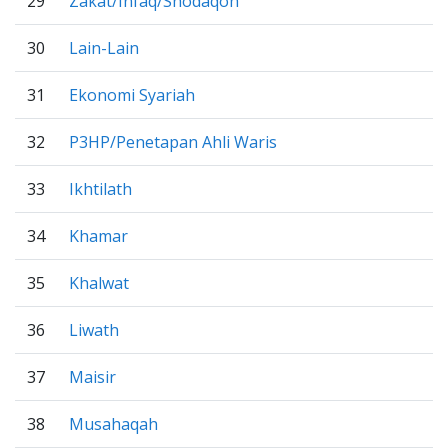
29
Zakat/Infaq/Shodaqoh
30
Lain-Lain
31
Ekonomi Syariah
32
P3HP/Penetapan Ahli Waris
33
Ikhtilath
34
Khamar
35
Khalwat
36
Liwath
37
Maisir
38
Musahaqah