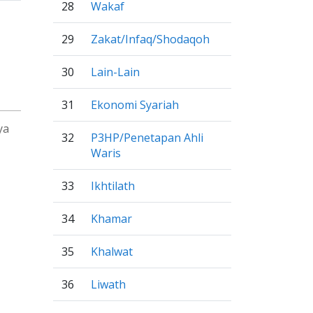
28
Wakaf
29
Zakat/Infaq/Shodaqoh
30
Lain-Lain
31
Ekonomi Syariah
ya
32
P3HP/Penetapan Ahli
Waris
33
Ikhtilath
34
Khamar
35
Khalwat
36
Liwath