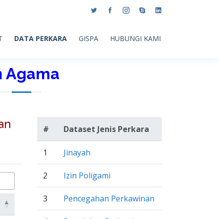
T
DATA PERKARA
GISPA
HUBUNGI KAMI
an Agama
an
#
Dataset Jenis Perkara
1
Jinayah
2
Izin Poligami
3
Pencegahan Perkawinan