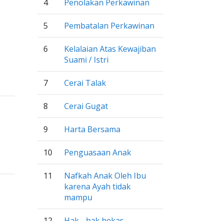
4
Penolakan Perkawinan
5
Pembatalan Perkawinan
6
Kelalaian Atas Kewajiban
Suami / Istri
7
Cerai Talak
8
Cerai Gugat
9
Harta Bersama
10
Penguasaan Anak
11
Nafkah Anak Oleh Ibu
karena Ayah tidak
mampu
12
Hak - hak bekas