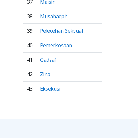
37
Maisir
38
Musahaqah
39
Pelecehan Seksual
40
Pemerkosaan
41
Qadzaf
42
Zina
43
Eksekusi