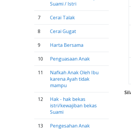
Suami / Istri
7
Cerai Talak
8
Cerai Gugat
9
Harta Bersama
10
Penguasaan Anak
11
Nafkah Anak Oleh Ibu
karena Ayah tidak
mampu
Si
12
Hak - hak bekas
istri/kewajiban bekas
Suami
13
Pengesahan Anak