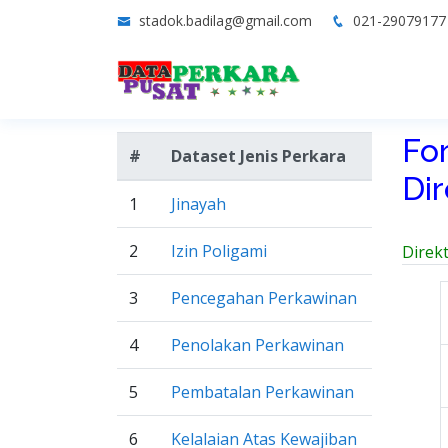
stadok.badilag@gmail.com
021-2907917
Fo
#
Dataset Jenis Perkara
Di
1
Jinayah
2
Izin Poligami
Direk
3
Pencegahan Perkawinan
4
Penolakan Perkawinan
5
Pembatalan Perkawinan
6
Kelalaian Atas Kewajiban