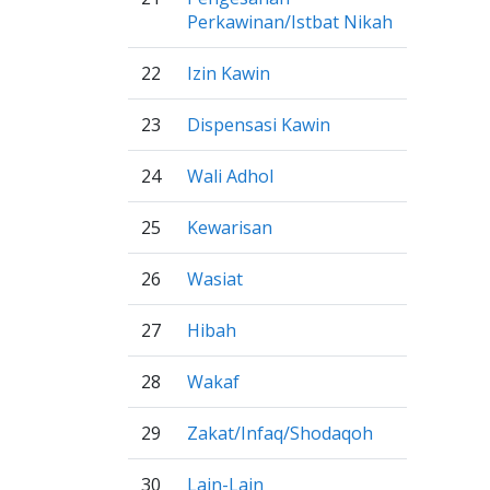
Perkawinan/Istbat Nikah
22
Izin Kawin
23
Dispensasi Kawin
24
Wali Adhol
25
Kewarisan
26
Wasiat
27
Hibah
28
Wakaf
29
Zakat/Infaq/Shodaqoh
30
Lain-Lain