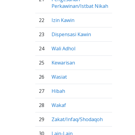
Perkawinan/Istbat Nikah
22
Izin Kawin
23
Dispensasi Kawin
24
Wali Adhol
25
Kewarisan
26
Wasiat
27
Hibah
28
Wakaf
29
Zakat/Infaq/Shodaqoh
30
Lain-Lain