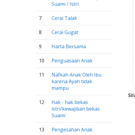
Suami / Istri
7
Cerai Talak
8
Cerai Gugat
9
Harta Bersama
10
Penguasaan Anak
11
Nafkah Anak Oleh Ibu
karena Ayah tidak
mampu
Si
12
Hak - hak bekas
istri/kewajiban bekas
Suami
13
Pengesahan Anak