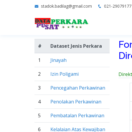
stadok.badilag@gmail.com
021-2907917
Fo
#
Dataset Jenis Perkara
Di
1
Jinayah
2
Izin Poligami
Direk
3
Pencegahan Perkawinan
4
Penolakan Perkawinan
5
Pembatalan Perkawinan
6
Kelalaian Atas Kewajiban