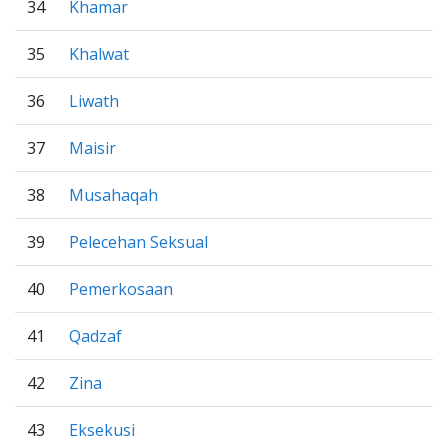
34
Khamar
35
Khalwat
36
Liwath
37
Maisir
38
Musahaqah
39
Pelecehan Seksual
40
Pemerkosaan
41
Qadzaf
42
Zina
43
Eksekusi