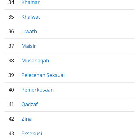
34
Khamar
35
Khalwat
36
Liwath
37
Maisir
38
Musahaqah
39
Pelecehan Seksual
40
Pemerkosaan
41
Qadzaf
42
Zina
43
Eksekusi