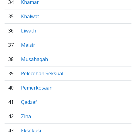
34
Khamar
35
Khalwat
36
Liwath
37
Maisir
38
Musahaqah
39
Pelecehan Seksual
40
Pemerkosaan
41
Qadzaf
42
Zina
43
Eksekusi