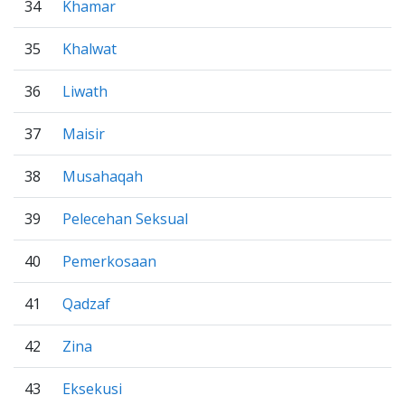
34
Khamar
35
Khalwat
36
Liwath
37
Maisir
38
Musahaqah
39
Pelecehan Seksual
40
Pemerkosaan
41
Qadzaf
42
Zina
43
Eksekusi