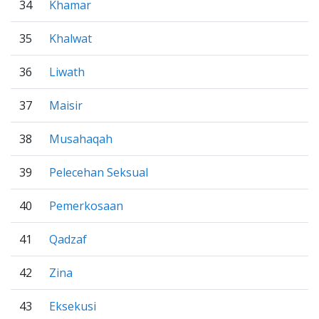
34
Khamar
35
Khalwat
36
Liwath
37
Maisir
38
Musahaqah
39
Pelecehan Seksual
40
Pemerkosaan
41
Qadzaf
42
Zina
43
Eksekusi