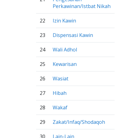
Perkawinan/Istbat Nikah
22
Izin Kawin
23
Dispensasi Kawin
24
Wali Adhol
25
Kewarisan
26
Wasiat
27
Hibah
28
Wakaf
29
Zakat/Infaq/Shodaqoh
30
Lain-Lain