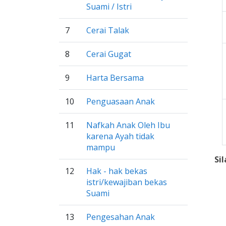
Suami / Istri
7
Cerai Talak
8
Cerai Gugat
9
Harta Bersama
10
Penguasaan Anak
11
Nafkah Anak Oleh Ibu
karena Ayah tidak
mampu
Si
12
Hak - hak bekas
istri/kewajiban bekas
Suami
13
Pengesahan Anak