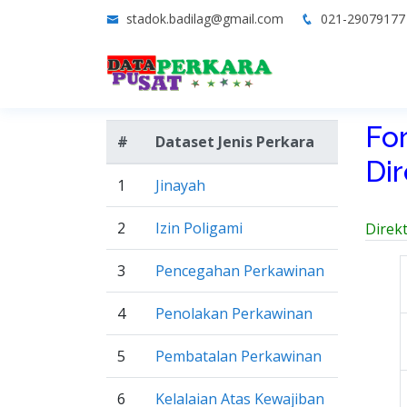
stadok.badilag@gmail.com
021-2907917
Fo
#
Dataset Jenis Perkara
Di
1
Jinayah
2
Izin Poligami
Direk
3
Pencegahan Perkawinan
4
Penolakan Perkawinan
5
Pembatalan Perkawinan
6
Kelalaian Atas Kewajiban