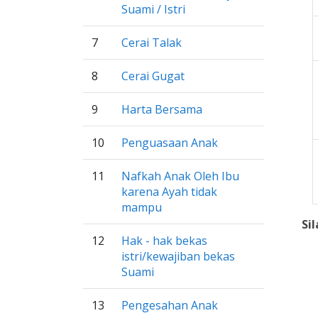
Suami / Istri
7
Cerai Talak
8
Cerai Gugat
9
Harta Bersama
10
Penguasaan Anak
11
Nafkah Anak Oleh Ibu
karena Ayah tidak
mampu
Si
12
Hak - hak bekas
istri/kewajiban bekas
Suami
13
Pengesahan Anak