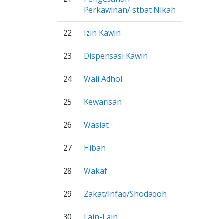
Perkawinan/Istbat Nikah
22
Izin Kawin
23
Dispensasi Kawin
24
Wali Adhol
25
Kewarisan
26
Wasiat
27
Hibah
28
Wakaf
29
Zakat/Infaq/Shodaqoh
30
Lain-Lain