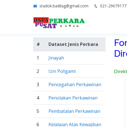
stadok.badilag@gmail.com
021-2907917
Fo
#
Dataset Jenis Perkara
Di
1
Jinayah
2
Izin Poligami
Direk
3
Pencegahan Perkawinan
4
Penolakan Perkawinan
5
Pembatalan Perkawinan
6
Kelalaian Atas Kewajiban