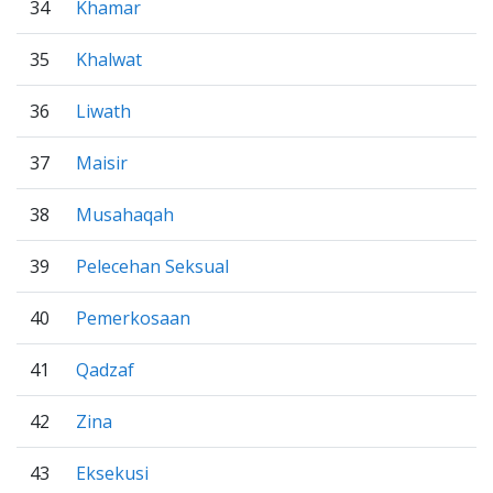
34
Khamar
35
Khalwat
36
Liwath
37
Maisir
38
Musahaqah
39
Pelecehan Seksual
40
Pemerkosaan
41
Qadzaf
42
Zina
43
Eksekusi