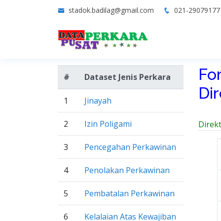
stadok.badilag@gmail.com
021-2907917
Fo
#
Dataset Jenis Perkara
Di
1
Jinayah
2
Izin Poligami
Direk
3
Pencegahan Perkawinan
4
Penolakan Perkawinan
5
Pembatalan Perkawinan
6
Kelalaian Atas Kewajiban