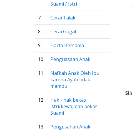
Suami / Istri
7
Cerai Talak
8
Cerai Gugat
9
Harta Bersama
10
Penguasaan Anak
11
Nafkah Anak Oleh Ibu
karena Ayah tidak
mampu
Si
12
Hak - hak bekas
istri/kewajiban bekas
Suami
13
Pengesahan Anak