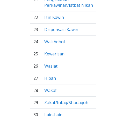
Perkawinan/Istbat Nikah
22
Izin Kawin
23
Dispensasi Kawin
24
Wali Adhol
25
Kewarisan
26
Wasiat
27
Hibah
28
Wakaf
29
Zakat/Infaq/Shodaqoh
30
Lain-Lain