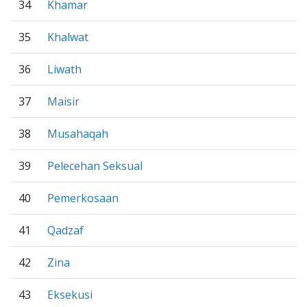
34
Khamar
35
Khalwat
36
Liwath
37
Maisir
38
Musahaqah
39
Pelecehan Seksual
40
Pemerkosaan
41
Qadzaf
42
Zina
43
Eksekusi