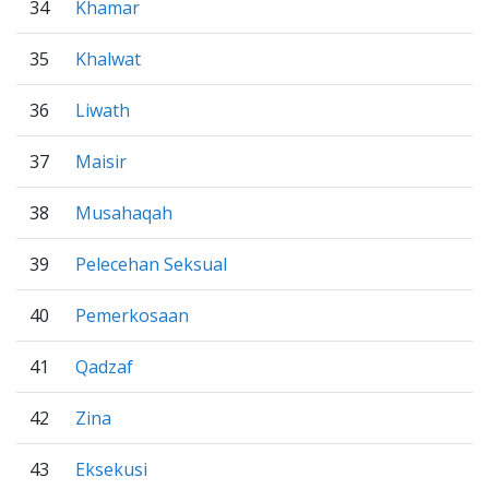
34
Khamar
35
Khalwat
36
Liwath
37
Maisir
38
Musahaqah
39
Pelecehan Seksual
40
Pemerkosaan
41
Qadzaf
42
Zina
43
Eksekusi