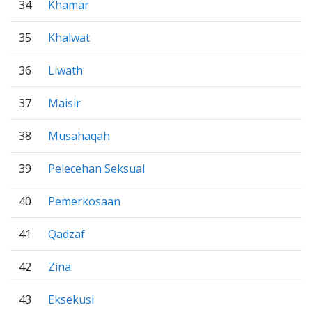
34
Khamar
35
Khalwat
36
Liwath
37
Maisir
38
Musahaqah
39
Pelecehan Seksual
40
Pemerkosaan
41
Qadzaf
42
Zina
43
Eksekusi