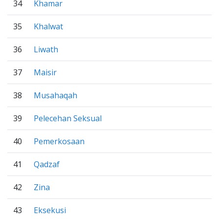
34
Khamar
35
Khalwat
36
Liwath
37
Maisir
38
Musahaqah
39
Pelecehan Seksual
40
Pemerkosaan
41
Qadzaf
42
Zina
43
Eksekusi