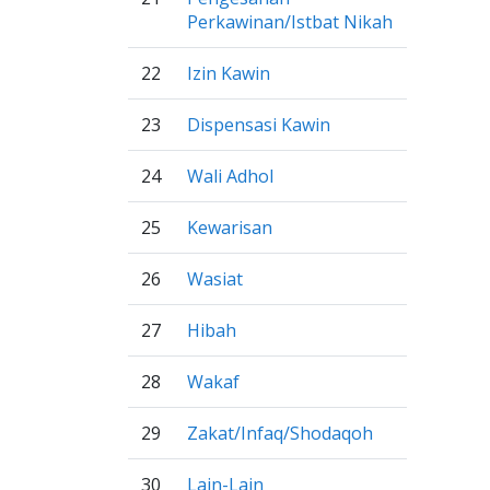
Perkawinan/Istbat Nikah
22
Izin Kawin
23
Dispensasi Kawin
24
Wali Adhol
25
Kewarisan
26
Wasiat
27
Hibah
28
Wakaf
29
Zakat/Infaq/Shodaqoh
30
Lain-Lain