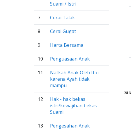
Suami / Istri
7
Cerai Talak
8
Cerai Gugat
9
Harta Bersama
10
Penguasaan Anak
11
Nafkah Anak Oleh Ibu
karena Ayah tidak
mampu
Si
12
Hak - hak bekas
istri/kewajiban bekas
Suami
13
Pengesahan Anak