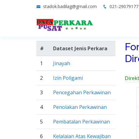
stadok.badilag@gmail.com
021-2907917
Fo
#
Dataset Jenis Perkara
Di
1
Jinayah
2
Izin Poligami
Direk
3
Pencegahan Perkawinan
4
Penolakan Perkawinan
5
Pembatalan Perkawinan
6
Kelalaian Atas Kewajiban