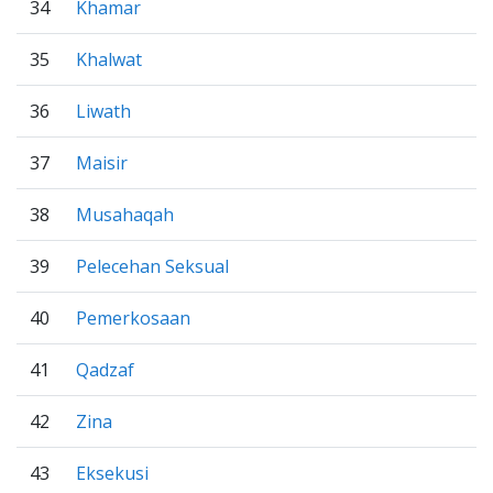
34
Khamar
35
Khalwat
36
Liwath
37
Maisir
38
Musahaqah
39
Pelecehan Seksual
40
Pemerkosaan
41
Qadzaf
42
Zina
43
Eksekusi