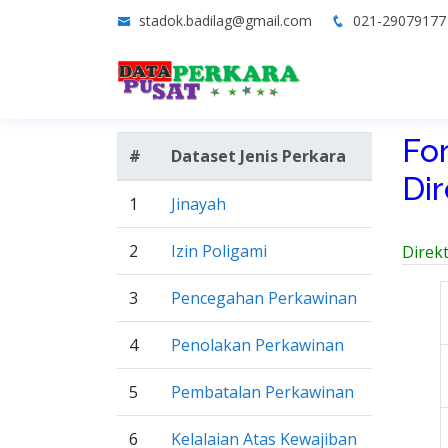
stadok.badilag@gmail.com
021-2907917
Fo
#
Dataset Jenis Perkara
Di
1
Jinayah
2
Izin Poligami
Direk
3
Pencegahan Perkawinan
4
Penolakan Perkawinan
5
Pembatalan Perkawinan
6
Kelalaian Atas Kewajiban