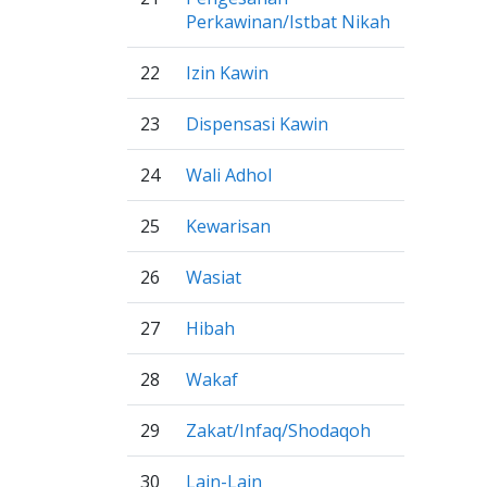
Perkawinan/Istbat Nikah
22
Izin Kawin
23
Dispensasi Kawin
24
Wali Adhol
25
Kewarisan
26
Wasiat
27
Hibah
28
Wakaf
29
Zakat/Infaq/Shodaqoh
30
Lain-Lain