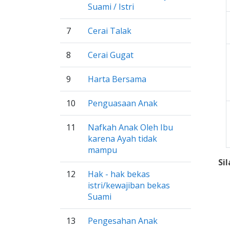
Suami / Istri
7
Cerai Talak
8
Cerai Gugat
9
Harta Bersama
10
Penguasaan Anak
11
Nafkah Anak Oleh Ibu
karena Ayah tidak
mampu
Si
12
Hak - hak bekas
istri/kewajiban bekas
Suami
13
Pengesahan Anak