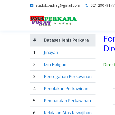
stadok.badilag@gmail.com
021-2907917
Fo
#
Dataset Jenis Perkara
Di
1
Jinayah
2
Izin Poligami
Direk
3
Pencegahan Perkawinan
4
Penolakan Perkawinan
5
Pembatalan Perkawinan
6
Kelalaian Atas Kewajiban