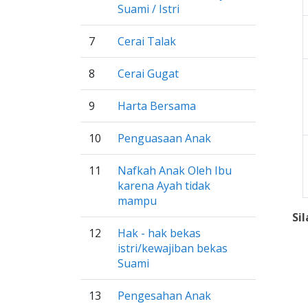
Suami / Istri
7
Cerai Talak
8
Cerai Gugat
9
Harta Bersama
10
Penguasaan Anak
11
Nafkah Anak Oleh Ibu
karena Ayah tidak
mampu
Si
12
Hak - hak bekas
istri/kewajiban bekas
Suami
13
Pengesahan Anak