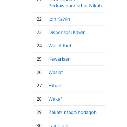
Perkawinan/Istbat Nikah
22
Izin Kawin
23
Dispensasi Kawin
24
Wali Adhol
25
Kewarisan
26
Wasiat
27
Hibah
28
Wakaf
29
Zakat/Infaq/Shodaqoh
30
Lain-Lain