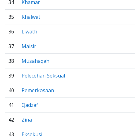
34
Khamar
35
Khalwat
36
Liwath
37
Maisir
38
Musahaqah
39
Pelecehan Seksual
40
Pemerkosaan
41
Qadzaf
42
Zina
43
Eksekusi