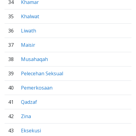
34
Khamar
35
Khalwat
36
Liwath
37
Maisir
38
Musahaqah
39
Pelecehan Seksual
40
Pemerkosaan
41
Qadzaf
42
Zina
43
Eksekusi