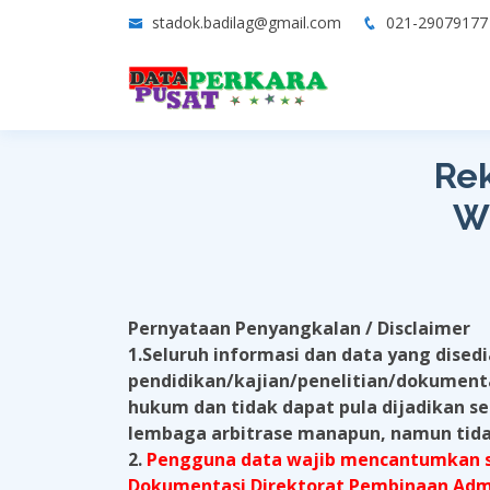
stadok.badilag@gmail.com
021-2907917
Rek
W
Pernyataan Penyangkalan / Disclaimer
1.Seluruh informasi dan data yang dise
pendidikan/kajian/penelitian/dokumenta
hukum dan tidak dapat pula dijadikan seb
lembaga arbitrase manapun, namun tidak
2.
Pengguna data wajib mencantumkan sum
Dokumentasi Direktorat Pembinaan Admi