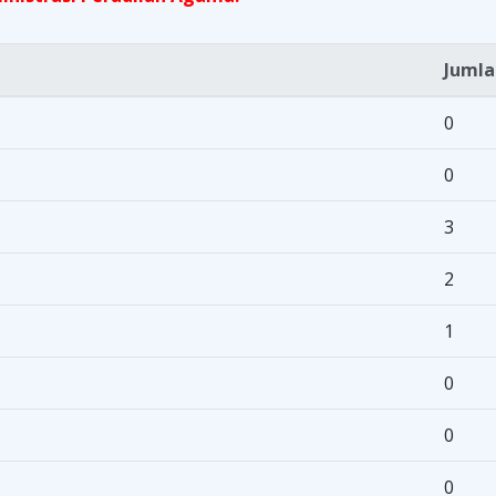
Jumla
0
0
3
2
1
0
0
0