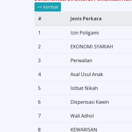
<< Kembali
#
Jenis Perkara
1
Izin Poligami
2
EKONOMI SYARIAH
3
Perwalian
4
Asal Usul Anak
5
Istbat Nikah
6
Dispensasi Kawin
7
Wali Adhol
8
KEWARISAN