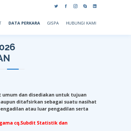
T
DATA PERKARA
GISPA
HUBUNGI KAMI
2026
AN
at umum dan disediakan untuk tujuan
aupun ditafsirkan sebagai suatu nasihat
pengadilan atau luar pengadilan serta
ama cq.Subdit Statistik dan