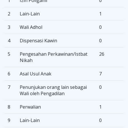
1
Izin Poligami
0
2
Lain-Lain
1
3
Wali Adhol
0
4
Dispensasi Kawin
0
5
Pengesahan Perkawinan/Istbat
26
Nikah
6
Asal Usul Anak
7
7
Penunjukan orang lain sebagai
0
Wali oleh Pengadilan
8
Perwalian
1
9
Lain-Lain
0