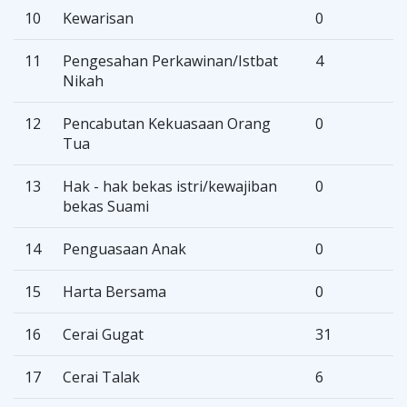
10
Kewarisan
0
11
Pengesahan Perkawinan/Istbat
4
Nikah
12
Pencabutan Kekuasaan Orang
0
Tua
13
Hak - hak bekas istri/kewajiban
0
bekas Suami
14
Penguasaan Anak
0
15
Harta Bersama
0
16
Cerai Gugat
31
17
Cerai Talak
6