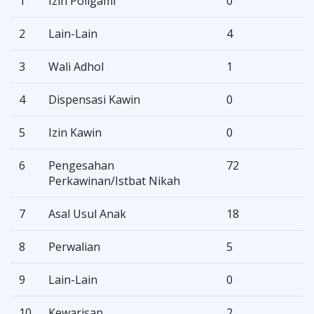
1
Izin Poligami
0
2
Lain-Lain
4
3
Wali Adhol
1
4
Dispensasi Kawin
0
5
Izin Kawin
0
6
Pengesahan
72
Perkawinan/Istbat Nikah
7
Asal Usul Anak
18
8
Perwalian
5
9
Lain-Lain
0
10
Kewarisan
2