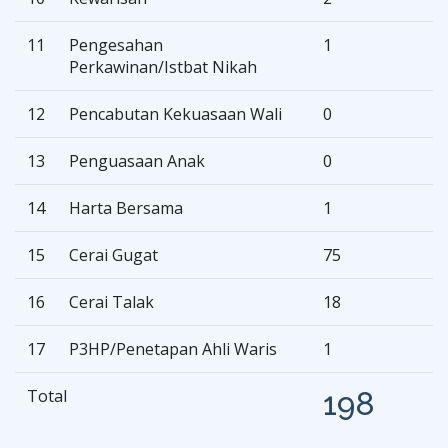
11
Pengesahan
1
Perkawinan/Istbat Nikah
12
Pencabutan Kekuasaan Wali
0
13
Penguasaan Anak
0
14
Harta Bersama
1
15
Cerai Gugat
75
16
Cerai Talak
18
17
P3HP/Penetapan Ahli Waris
1
Total
198