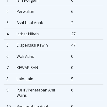
1
Izin Poligami
0
2
Perwalian
6
3
Asal Usul Anak
2
4
Istbat Nikah
27
5
Dispensasi Kawin
47
6
Wali Adhol
0
7
KEWARISAN
0
8
Lain-Lain
5
9
P3HP/Penetapan Ahli
6
Waris
10
Pengesahan Anak
0