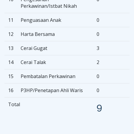
Perkawinan/Istbat Nikah
11
Penguasaan Anak
0
12
Harta Bersama
0
13
Cerai Gugat
3
14
Cerai Talak
2
15
Pembatalan Perkawinan
0
16
P3HP/Penetapan Ahli Waris
0
Total
9