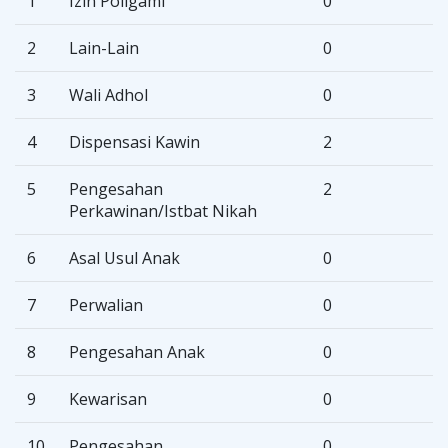
1
Izin Poligami
0
2
Lain-Lain
0
3
Wali Adhol
0
4
Dispensasi Kawin
2
5
Pengesahan
2
Perkawinan/Istbat Nikah
6
Asal Usul Anak
0
7
Perwalian
0
8
Pengesahan Anak
0
9
Kewarisan
0
10
Pengesahan
0